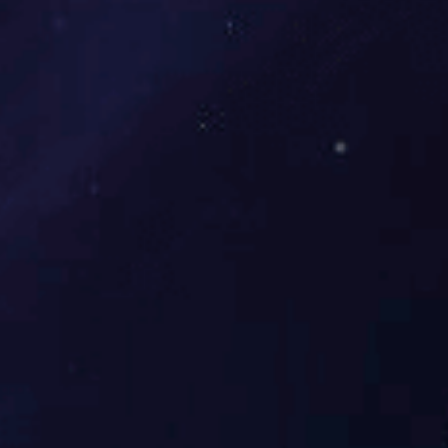
术在研发生产领域的应用——第三届正济药业技术交流会在苏州举行
10日下午，第三届正济药业技术交流会在苏州市书香世家酒店隆重举行。交
公司及研发中心的技术骨干约50人参会，共同探讨药物研发生产中的技术
3-13