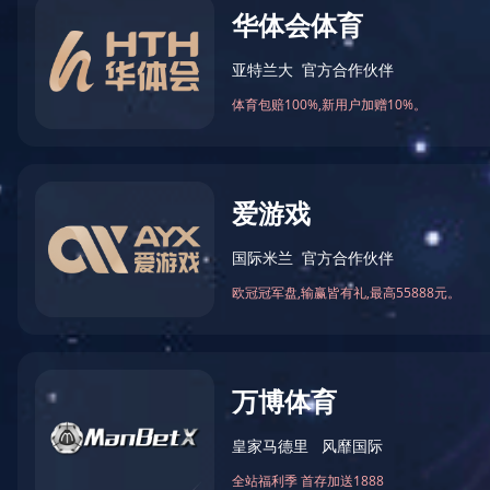
正济药
近日
着全
2025-0