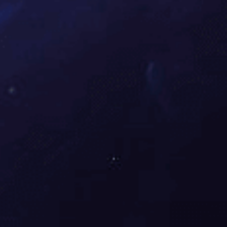
型人才队伍培养和建设，既能调动员工学技术、提技能积极性，也能增