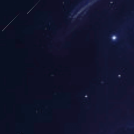
与。
2023-1
技能
6月1
6名
奖。
2023-0