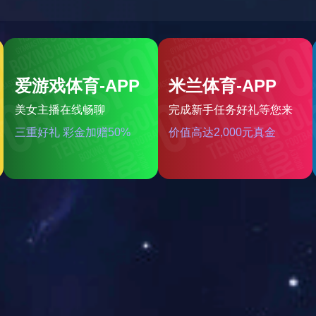
国产盐酸哌甲酯片正式上市！
家医保局医药价格和招标采购司批复，并经江苏省药监局核准，苏州第壹
2-22