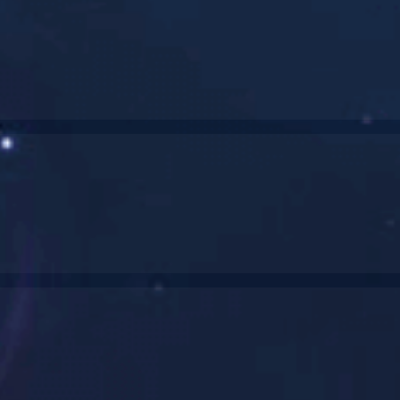
NEWS
新闻中心
业2024年度盛典圆满收官，凝心聚力共谋新篇
，正济药业2024年度盛典在温暖与欢笑中圆满落幕。正济人共同回顾奋
体员工对未来的美好期许。
1-26