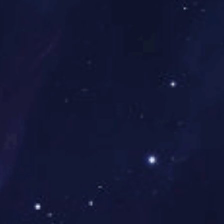
业隆重举办2023年度盛典，共庆新春佳节
常易，华章日新。龙年新春佳节到来之际，正济药业于南京、淮安、日照、
体员工携手并肩，再创辉煌成就！
2-08
安全月再掀高潮，知识竞赛与技能比武盛况回顾
，正济药业2023年度质量安全月活动圆满收官。技能比武、知识竞赛精彩