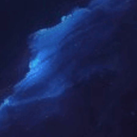
决赛于苏州卫生职业技术学院-药学院火热开赛。我司质量控制控制科选拔了
功入围了预决算双合格名单，其中李冬冬荣获二等奖、李秋楠荣获三等