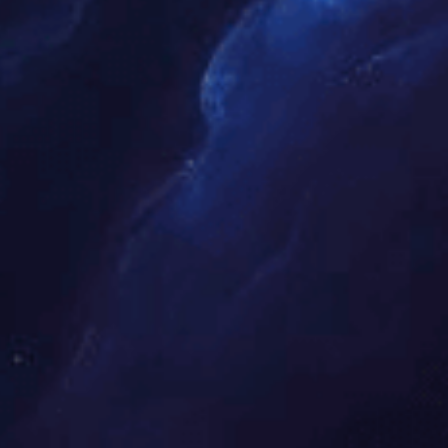
技能等级认定培训在江苏正济药业公司开班
6日上午，技能等级认定培训班在开元举行开班仪式，进一步推动公司技能
工成就感和实际效益，为公司高质量发展提供更好的人才支持。
6-08