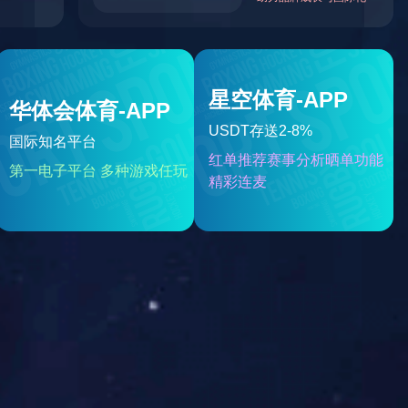
制药持有的盐酸哌甲酯片（医保乙类）已正式恢复生产，现已正式上